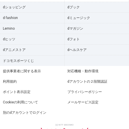
dショッピング
dブック
d fashion
dミュージック
Lemino
dマガジン
dヒッツ
dフォト
dアニメストア
dヘルスケア
ドコモスポーツくじ
提供事業者に関する表示
対応機種・動作環境
利用規約
dアカウントの２段階認証
ポイント表示設定
プライバシーポリシー
Cookieの利用について
メールサービス設定
別のdアカウントでログイン
(c) NTT DOCOMO