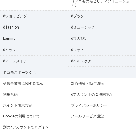
（ドコモのモビリティソリューショ
ン）
dショッピング
dブック
d fashion
dミュージック
Lemino
dマガジン
dヒッツ
dフォト
dアニメストア
dヘルスケア
ドコモスポーツくじ
提供事業者に関する表示
対応機種・動作環境
利用規約
dアカウントの２段階認証
ポイント表示設定
プライバシーポリシー
Cookieの利用について
メールサービス設定
別のdアカウントでログイン