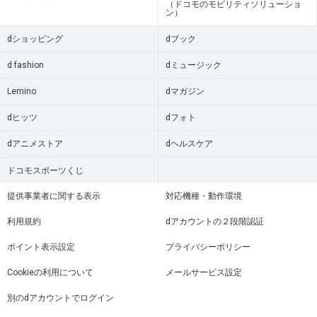
（ドコモのモビリティソリューショ
ン）
dショッピング
dブック
d fashion
dミュージック
Lemino
dマガジン
dヒッツ
dフォト
dアニメストア
dヘルスケア
ドコモスポーツくじ
提供事業者に関する表示
対応機種・動作環境
利用規約
dアカウントの２段階認証
ポイント表示設定
プライバシーポリシー
Cookieの利用について
メールサービス設定
別のdアカウントでログイン