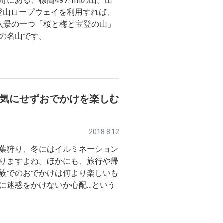
にある、標高497.1mの山。山
宝登山ロープウェイを利用すれば、
八景の一つ「桜と梅と宝登の山」
の名山です。
を気にせずおでかけを楽しむ
2018.8.12
葉狩り、冬にはイルミネーション
りますよね。ほかにも、旅行や帰
族でのおでかけは何より楽しいも
に迷惑をかけないか心配…という