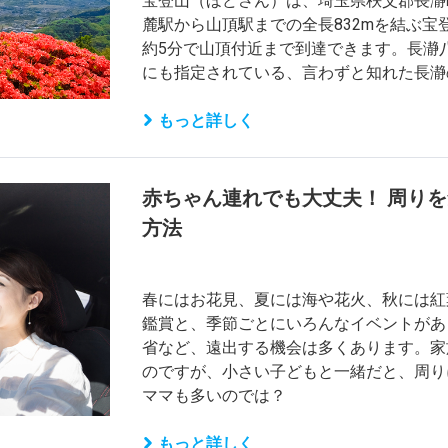
宝登山（ほどさん）は、埼玉県秩父郡長瀞町
麓駅から山頂駅までの全長832mを結ぶ
約5分で山頂付近まで到達できます。長瀞
にも指定されている、言わずと知れた長瀞
もっと詳しく
赤ちゃん連れでも大丈夫！ 周り
方法
春にはお花見、夏には海や花火、秋には紅
鑑賞と、季節ごとにいろんなイベントがあ
省など、遠出する機会は多くあります。家
のですが、小さい子どもと一緒だと、周り
ママも多いのでは？
もっと詳しく