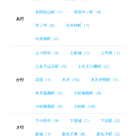
井田杉山町（1）
井田中ノ町（4）
あ行
市ノ坪（6）
今井仲町（1）
今井南町（2）
上小田中（5）
上新城（1）
上平間（1）
上丸子山王町（5）
上丸子八幡町（2）
か行
苅宿（1）
木月（10）
木月伊勢町（1）
木月祗園町（2）
小杉御殿町（4）
小杉陣屋町（5）
小杉町（10）
下小田中（9）
下新城（1）
下沼部（2）
さ行
新城（1）
新丸子東（8）
新丸子町（2）