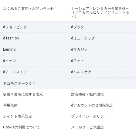
よくあるご質問・お問い合わせ
カーシェア・レンタカー事業者様へ
（ドコモのモビリティソリューショ
ン）
dショッピング
dブック
d fashion
dミュージック
Lemino
dマガジン
dヒッツ
dフォト
dアニメストア
dヘルスケア
ドコモスポーツくじ
提供事業者に関する表示
対応機種・動作環境
利用規約
dアカウントの２段階認証
ポイント表示設定
プライバシーポリシー
Cookieの利用について
メールサービス設定