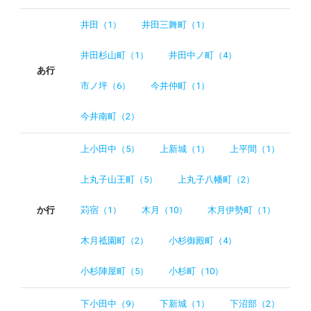
井田（1）
井田三舞町（1）
井田杉山町（1）
井田中ノ町（4）
あ行
市ノ坪（6）
今井仲町（1）
今井南町（2）
上小田中（5）
上新城（1）
上平間（1）
上丸子山王町（5）
上丸子八幡町（2）
か行
苅宿（1）
木月（10）
木月伊勢町（1）
木月祗園町（2）
小杉御殿町（4）
小杉陣屋町（5）
小杉町（10）
下小田中（9）
下新城（1）
下沼部（2）