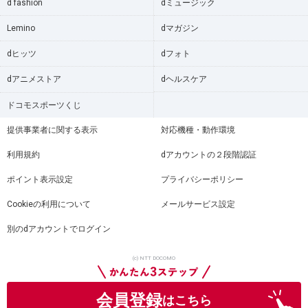
d fashion
dミュージック
Lemino
dマガジン
dヒッツ
dフォト
dアニメストア
dヘルスケア
ドコモスポーツくじ
提供事業者に関する表示
対応機種・動作環境
利用規約
dアカウントの２段階認証
ポイント表示設定
プライバシーポリシー
Cookieの利用について
メールサービス設定
別のdアカウントでログイン
(c) NTT DOCOMO
会員登録
はこちら