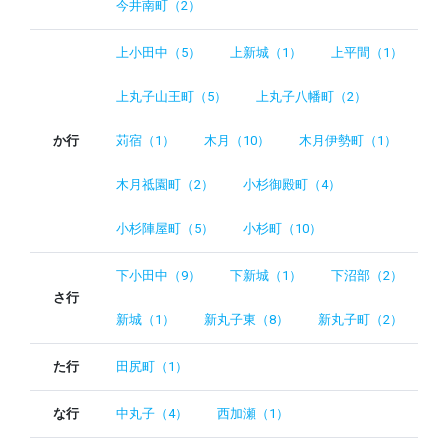
今井南町（2）
上小田中（5）
上新城（1）
上平間（1）
上丸子山王町（5）
上丸子八幡町（2）
か行
苅宿（1）
木月（10）
木月伊勢町（1）
木月祗園町（2）
小杉御殿町（4）
小杉陣屋町（5）
小杉町（10）
下小田中（9）
下新城（1）
下沼部（2）
さ行
新城（1）
新丸子東（8）
新丸子町（2）
た行
田尻町（1）
な行
中丸子（4）
西加瀬（1）