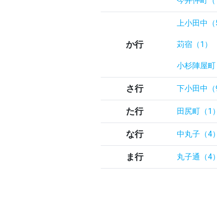
今井仲町（
上小田中（
か行
苅宿（1）
小杉陣屋町
さ行
下小田中（
た行
田尻町（1
な行
中丸子（4
ま行
丸子通（4