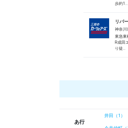
歩約1...
リパ
神奈川
東急東
R成田
り徒...
井田（1）
あ行