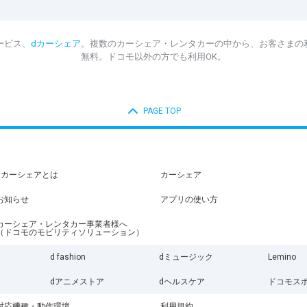
ービス、
dカーシェア
。複数のカーシェア・レンタカーの中から、お客さまの
無料。ドコモ以外の方でも利用OK。
PAGE TOP
dカーシェアとは
カーシェア
お知らせ
アプリの使い方
カーシェア・レンタカー事業者様へ
（ドコモのモビリティソリューション）
d fashion
dミュージック
Lemino
dアニメストア
dヘルスケア
ドコモス
対応機種・動作環境
利用規約