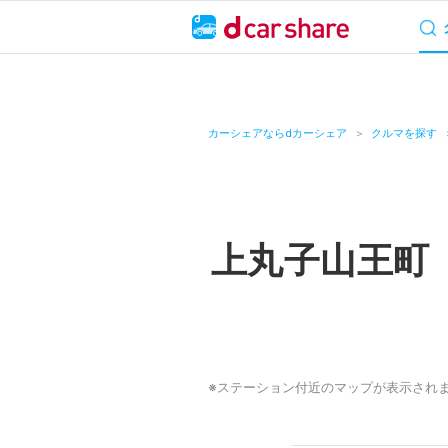
サービス概要
料
キャンペーン
カーシェアならdカーシェア
クルマを探す
カーシェア
レンタカー
上丸子山王町
よくあるご質問・
お知らせ
特集
※ステーション付近のマップが表示され
アプリの使い方