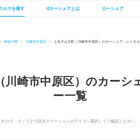
クルマを探す
dカーシェアとは
カーシェア
金
ご利用方法
サービス概要
お支払い方法・ご請求
料金
ご利用方法
ルールとマナー
給
神奈川県
川崎市中原区
上丸子山王町（川崎市中原区）のカーシェア・レンタカ
（川崎市中原区）のカーシ
お問い合わせ
ー一覧
ますので、マップ上で該当ステーションのアイコン選択してご確認ください。