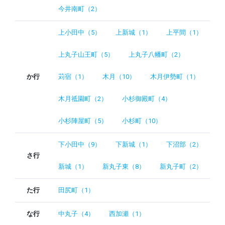
今井南町（2）
上小田中（5）
上新城（1）
上平間（1）
上丸子山王町（5）
上丸子八幡町（2）
か行
苅宿（1）
木月（10）
木月伊勢町（1）
木月祗園町（2）
小杉御殿町（4）
小杉陣屋町（5）
小杉町（10）
下小田中（9）
下新城（1）
下沼部（2）
さ行
新城（1）
新丸子東（8）
新丸子町（2）
た行
田尻町（1）
な行
中丸子（4）
西加瀬（1）