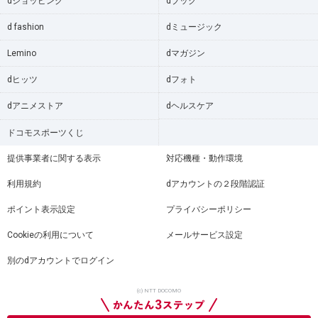
dショッピング
dブック
d fashion
dミュージック
Lemino
dマガジン
dヒッツ
dフォト
dアニメストア
dヘルスケア
ドコモスポーツくじ
提供事業者に関する表示
対応機種・動作環境
利用規約
dアカウントの２段階認証
ポイント表示設定
プライバシーポリシー
Cookieの利用について
メールサービス設定
別のdアカウントでログイン
(c) NTT DOCOMO