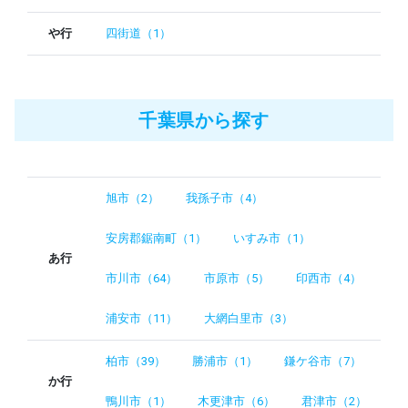
や行
四街道（1）
千葉県から探す
旭市（2）
我孫子市（4）
安房郡鋸南町（1）
いすみ市（1）
あ行
市川市（64）
市原市（5）
印西市（4）
浦安市（11）
大網白里市（3）
柏市（39）
勝浦市（1）
鎌ケ谷市（7）
か行
鴨川市（1）
木更津市（6）
君津市（2）