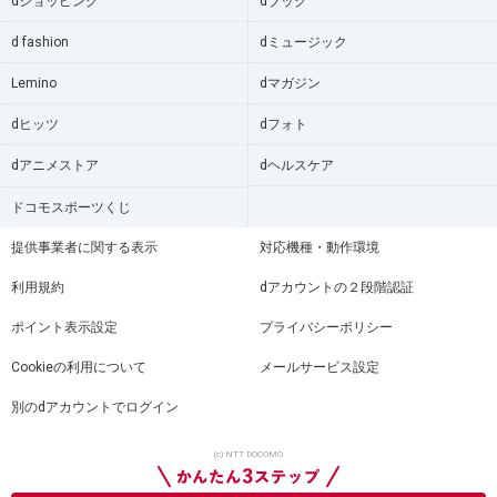
dショッピング
dブック
d fashion
dミュージック
Lemino
dマガジン
dヒッツ
dフォト
dアニメストア
dヘルスケア
ドコモスポーツくじ
提供事業者に関する表示
対応機種・動作環境
利用規約
dアカウントの２段階認証
ポイント表示設定
プライバシーポリシー
Cookieの利用について
メールサービス設定
別のdアカウントでログイン
(c) NTT DOCOMO