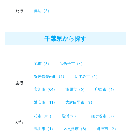
た行
津辺（2）
千葉県から探す
旭市（2）
我孫子市（4）
安房郡鋸南町（1）
いすみ市（1）
あ行
市川市（64）
市原市（5）
印西市（4）
浦安市（11）
大網白里市（3）
柏市（39）
勝浦市（1）
鎌ケ谷市（7）
か行
鴨川市（1）
木更津市（6）
君津市（2）