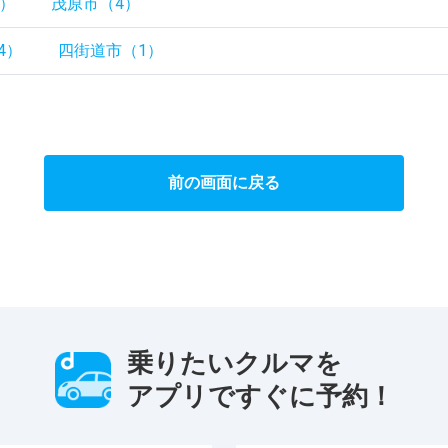
6）
茂原市（4）
4）
四街道市（1）
前の画面に戻る
乗りたいクルマを
アプリですぐに予約！