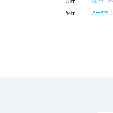
ま行
松戸市（3
や行
八千代市（