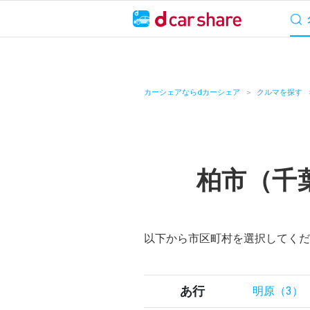
サービス概要
料
キャンペーン
カーシェアならdカーシェア
クルマを探す
カーシェア
レンタカー
柏市（千
よくあるご質問・
お知らせ
以下から市区町村を選択してくだ
特集
アプリの使い方
あ行
明原（3）