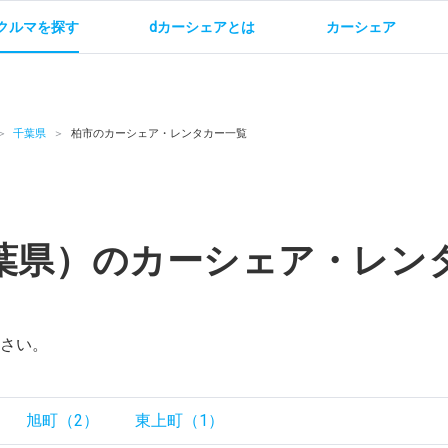
クルマを探す
dカーシェアとは
カーシェア
金
ご利用方法
サービス概要
お支払い方法・ご請求
料金
ご利用方法
ルールとマナー
給
千葉県
柏市のカーシェア・レンタカー一覧
葉県）のカーシェア・レン
お問い合わせ
さい。
旭町（2）
東上町（1）