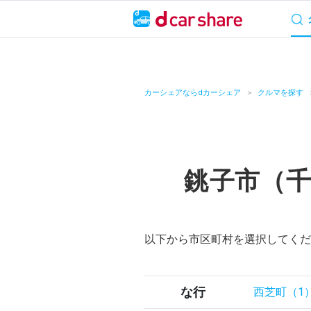
サービス概要
料
キャンペーン
カーシェアならdカーシェア
クルマを探す
カーシェア
レンタカー
銚子市（
よくあるご質問・
お知らせ
以下から市区町村を選択してくだ
特集
アプリの使い方
な行
西芝町（1