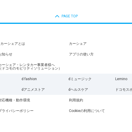
PAGE TOP
dカーシェアとは
カーシェア
お知らせ
アプリの使い方
カーシェア・レンタカー事業者様へ
（ドコモのモビリティソリューション）
d fashion
dミュージック
Lemino
dアニメストア
dヘルスケア
ドコモス
対応機種・動作環境
利用規約
プライバシーポリシー
Cookieの利用について