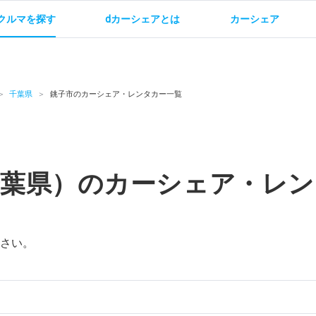
クルマを探す
dカーシェアとは
カーシェア
金
ご利用方法
サービス概要
お支払い方法・ご請求
料金
ご利用方法
ルールとマナー
給
千葉県
銚子市のカーシェア・レンタカー一覧
千葉県）のカーシェア・レン
お問い合わせ
さい。
）