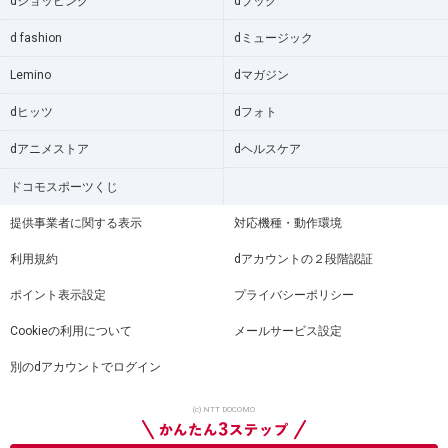
dショッピング
dブック
d fashion
dミュージック
Lemino
dマガジン
dヒッツ
dフォト
dアニメストア
dヘルスケア
ドコモスポーツくじ
提供事業者に関する表示
対応機種・動作環境
利用規約
dアカウントの２段階認証
ポイント表示設定
プライバシーポリシー
Cookieの利用について
メールサービス設定
別のdアカウントでログイン
(c) NTT DOCOMO