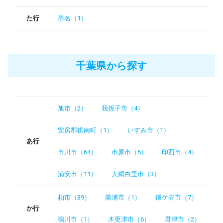
た行
墨名（1）
千葉県から探す
旭市（2）
我孫子市（4）
安房郡鋸南町（1）
いすみ市（1）
あ行
市川市（64）
市原市（5）
印西市（4）
浦安市（11）
大網白里市（3）
柏市（39）
勝浦市（1）
鎌ケ谷市（7）
か行
鴨川市（1）
木更津市（6）
君津市（2）