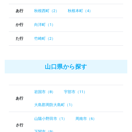
あ行
秋根西町（2）
秋根本町（4）
か行
向洋町（1）
た行
竹崎町（2）
山口県から探す
岩国市（8）
宇部市（11）
あ行
大島郡周防大島町（1）
山陽小野田市（1）
周南市（6）
さ行
下関市（9）