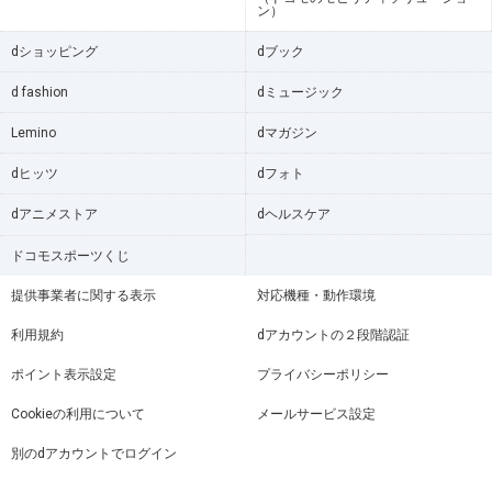
ン）
dショッピング
dブック
d fashion
dミュージック
Lemino
dマガジン
dヒッツ
dフォト
dアニメストア
dヘルスケア
ドコモスポーツくじ
提供事業者に関する表示
対応機種・動作環境
利用規約
dアカウントの２段階認証
ポイント表示設定
プライバシーポリシー
Cookieの利用について
メールサービス設定
別のdアカウントでログイン