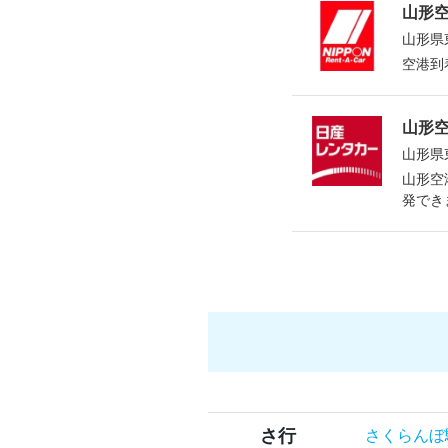
山形
山形県
空港到
山形
山形県
山形空
発でき
さ行
さくらんぼ