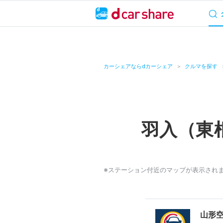
サービス概要
料
キャンペーン
カーシェアならdカーシェア
クルマを探す
カーシェア
レンタカー
羽入（東
よくあるご質問・
お知らせ
※ステーション付近のマップが表示され
特集
アプリの使い方
山形