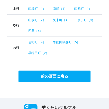
ま行
南榎町（1）
南町（1）
南元町（1）
山吹町（2）
矢来町（4）
余丁町（3）
や行
四谷（6）
若松町（4）
早稲田鶴巻町（5）
わ行
早稲田町（2）
前の画面に戻る
乗りたいクルマを