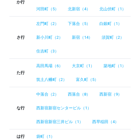
か行
河田町（5）
北新宿（4）
北山伏町（1）
左門町（2）
下落合（5）
白銀町（1）
さ行
新小川町（2）
新宿（14）
須賀町（2）
住吉町（3）
高田馬場（6）
大京町（1）
築地町（1）
た行
筑土八幡町（2）
富久町（5）
中落合（2）
西落合（8）
西新宿（9）
な行
西新宿新宿センタービル（1）
西新宿新宿三井ビル（1）
西早稲田（4）
は行
袋町（1）