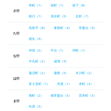
幸町（1）
栄町（1）
坂下（8）
さ行
桜川（1）
清水町（3）
志村（7）
高島平（8）
東新町（4）
常盤台（9）
た行
徳丸（6）
仲宿（2）
中台（1）
仲町（1）
な行
中丸町（2）
成増（9）
蓮沼町（2）
蓮根（3）
氷川町（2）
は行
富士見町（1）
舟渡（1）
本町（3）
南町（2）
南常盤台（3）
宮本町（3）
ま行
向原（3）