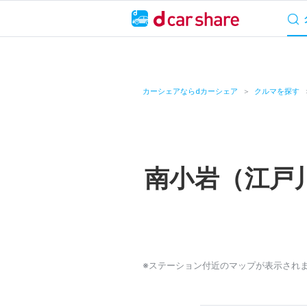
サービス概要
料
キャンペーン
カーシェアならdカーシェア
クルマを探す
カーシェア
レンタカー
南小岩（江戸
よくあるご質問・
お知らせ
特集
※ステーション付近のマップが表示され
アプリの使い方