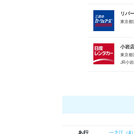
リパ
東京都
小岩
東京都
JR小
あ行
一之江（4