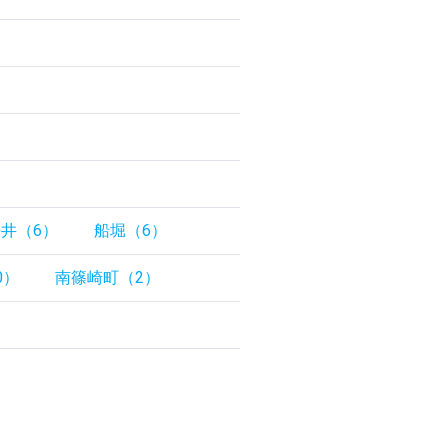
井（6）
船堀（6）
0）
南篠崎町（2）