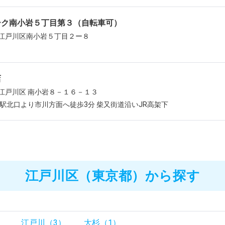
ーク南小岩５丁目第３（自転車可）
江戸川区南小岩５丁目２ー８
店
江戸川区 南小岩８－１６－１３
岩駅北口より市川方面へ徒歩3分 柴又街道沿いJR高架下
江戸川区（東京都）から探す
）
江戸川（3）
大杉（1）