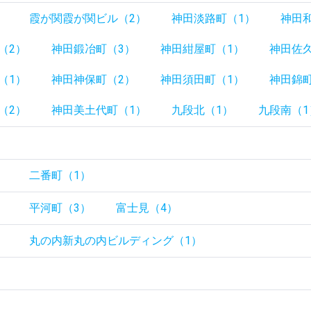
）
霞が関霞が関ビル（2）
神田淡路町（1）
神田
（2）
神田鍛冶町（3）
神田紺屋町（1）
神田佐
（1）
神田神保町（2）
神田須田町（1）
神田錦町
（2）
神田美土代町（1）
九段北（1）
九段南（1
）
）
二番町（1）
）
平河町（3）
富士見（4）
）
丸の内新丸の内ビルディング（1）
）
）