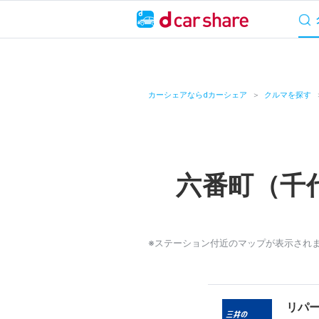
サービス概要
料
キャンペーン
カーシェアならdカーシェア
クルマを探す
カーシェア
レンタカー
六番町（千
よくあるご質問・
お知らせ
※ステーション付近のマップが表示され
特集
アプリの使い方
リパ