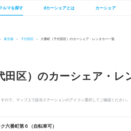
クルマを探す
dカーシェアとは
カーシェア
金
ご利用方法
サービス概要
お支払い方法・ご請求
料金
ご利用方法
ルールとマナー
給
東京都
千代田区
六番町（千代田区）のカーシェア・レンタカー一覧
代田区）のカーシェア・レ
お問い合わせ
ますので、マップ上で該当ステーションのアイコン選択してご確認ください。
ーク六番町第６（自転車可）