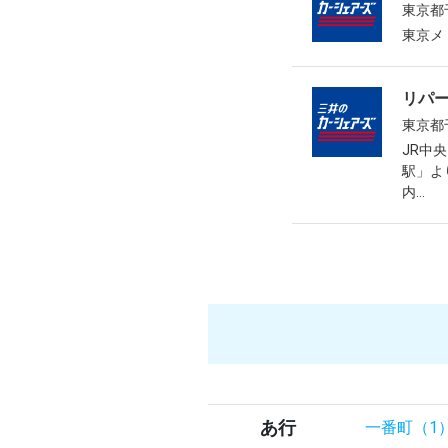
東京都
東京メ
リパ
東京都
JR中
駅」よ
内...
あ行
一番町（1