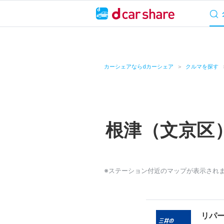
サービス概要
料
キャンペーン
カーシェアならdカーシェア
クルマを探す
カーシェア
レンタカー
根津（文京区
よくあるご質問・
お知らせ
※ステーション付近のマップが表示され
特集
アプリの使い方
リパ