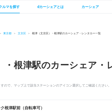
クルマを探す
dカーシェアとは
カーシェア
金
ご利用方法
サービス概要
お支払い方法・ご請求
料金
ご利用方法
ルールとマナー
給
東京都
文京区
根津（文京区）・根津駅のカーシェア・レンタカー一覧
）・根津駅のカーシェア・
お問い合わせ
ますので、マップ上で該当ステーションのアイコン選択してご確認ください。
ーク根津駅前（自転車可）