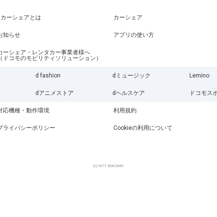
dカーシェアとは
カーシェア
お知らせ
アプリの使い方
カーシェア・レンタカー事業者様へ
（ドコモのモビリティソリューション）
d fashion
dミュージック
Lemino
dアニメストア
dヘルスケア
ドコモス
対応機種・動作環境
利用規約
プライバシーポリシー
Cookieの利用について
(c) NTT DOCOMO