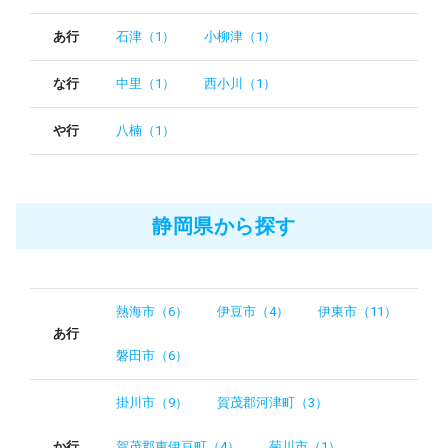
あ行
石津（1）
小柳津（1）
な行
中里（1）
西小川（1）
や行
八楠（1）
静岡県から探す
熱海市（6）
伊豆市（4）
伊東市（11）
あ行
磐田市（6）
掛川市（9）
賀茂郡河津町（3）
か行
賀茂郡東伊豆町（4）
菊川市（1）