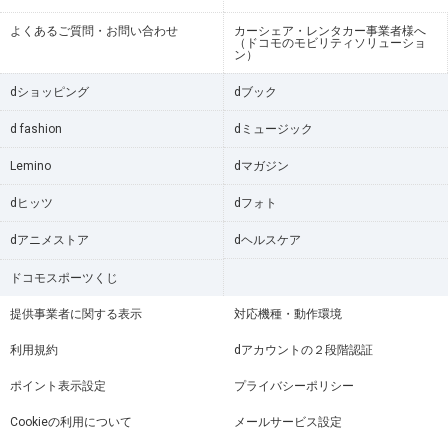
よくあるご質問・お問い合わせ
カーシェア・レンタカー事業者様へ
（ドコモのモビリティソリューショ
ン）
dショッピング
dブック
d fashion
dミュージック
Lemino
dマガジン
dヒッツ
dフォト
dアニメストア
dヘルスケア
ドコモスポーツくじ
提供事業者に関する表示
対応機種・動作環境
利用規約
dアカウントの２段階認証
ポイント表示設定
プライバシーポリシー
Cookieの利用について
メールサービス設定