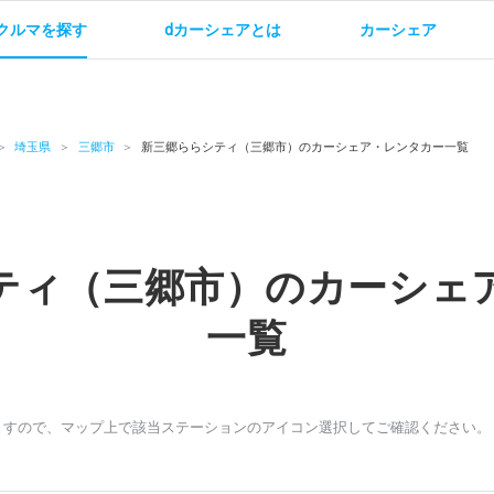
クルマを探す
dカーシェアとは
カーシェア
金
ご利用方法
サービス概要
お支払い方法・ご請求
料金
ご利用方法
ルールとマナー
給
埼玉県
三郷市
新三郷ららシティ（三郷市）のカーシェア・レンタカー一覧
ティ（三郷市）のカーシェ
お問い合わせ
一覧
ますので、マップ上で該当ステーションのアイコン選択してご確認ください。