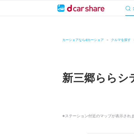
サービス概要
料
キャンペーン
カーシェアならdカーシェア
クルマを探す
カーシェア
レンタカー
新三郷ららシ
よくあるご質問・
お知らせ
特集
※ステーション付近のマップが表示され
アプリの使い方