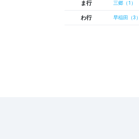
ま行
三郷（1）
わ行
早稲田（3