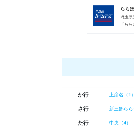
らら
埼玉県
「らら
か行
上彦名（1
さ行
新三郷らら
た行
中央（4）