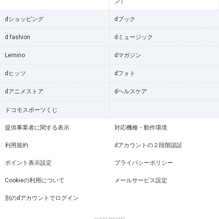
ン）
dショッピング
dブック
d fashion
dミュージック
Lemino
dマガジン
dヒッツ
dフォト
dアニメストア
dヘルスケア
ドコモスポーツくじ
提供事業者に関する表示
対応機種・動作環境
利用規約
dアカウントの２段階認証
ポイント表示設定
プライバシーポリシー
Cookieの利用について
メールサービス設定
別のdアカウントでログイン
(c) NTT DOCOMO