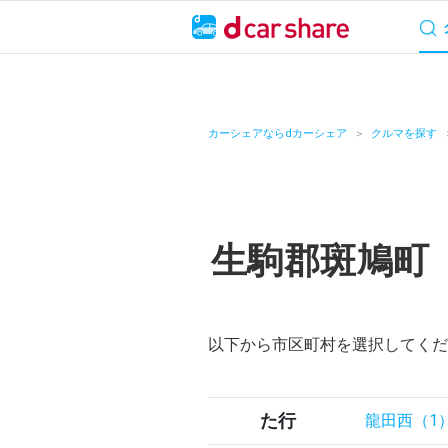
サービス概要
料
キャンペーン
カーシェアならdカーシェア
クルマを探す
カーシェア
レンタカー
生駒郡斑鳩町
よくあるご質問・
お知らせ
以下から市区町村を選択してくだ
特集
アプリの使い方
た行
龍田西（1