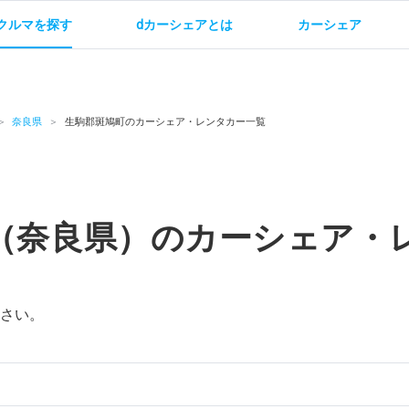
クルマを探す
dカーシェアとは
カーシェア
金
ご利用方法
サービス概要
お支払い方法・ご請求
料金
ご利用方法
ルールとマナー
給
奈良県
生駒郡斑鳩町のカーシェア・レンタカー一覧
（奈良県）のカーシェア・
お問い合わせ
さい。
）