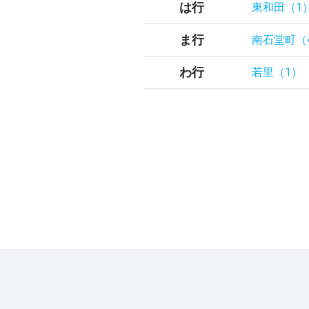
は行
東和田（1
ま行
南石堂町（
わ行
若里（1）