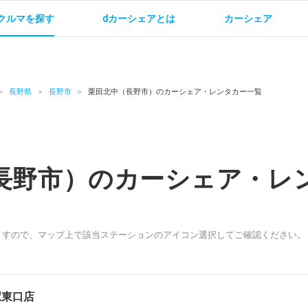
クルマを探す
dカーシェアとは
カーシェア
金
ご利用方法
サービス概要
お支払い方法・ご請求
料金
ご利用方法
ルールとマナー
給
長野県
長野市
栗田北中（長野市）のカーシェア・レンタカー一覧
長野市）のカーシェア・レ
お問い合わせ
ますので、マップ上で該当ステーションのアイコン選択してご確認ください。
駅東口店