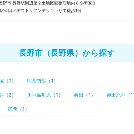
長野市 長野駅周辺第２土地区画整理地内６９街区８
野駅東口ペデストリアンデッキ下りて徒歩1分
長野市（長野県）から探す
塚（1）
稲葉南俣（1）
井（2）
川中島町原（1）
栗田（1）
栗田北中（1
徳間（1）
）