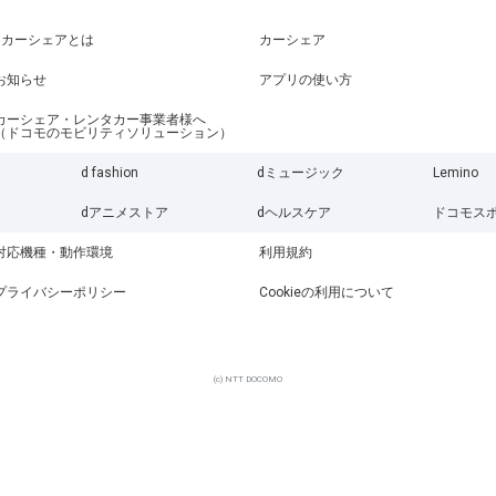
dカーシェアとは
カーシェア
お知らせ
アプリの使い方
カーシェア・レンタカー事業者様へ
（ドコモのモビリティソリューション）
d fashion
dミュージック
Lemino
dアニメストア
dヘルスケア
ドコモス
対応機種・動作環境
利用規約
プライバシーポリシー
Cookieの利用について
(c) NTT DOCOMO