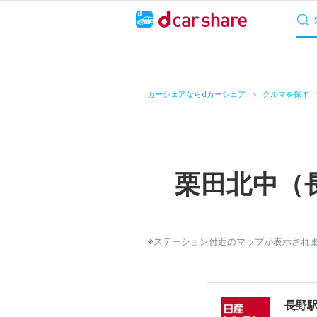
サービス概要
料
キャンペーン
カーシェアならdカーシェア
クルマを探す
カーシェア
レンタカー
栗田北中（
よくあるご質問・
お知らせ
※ステーション付近のマップが表示され
特集
アプリの使い方
長野