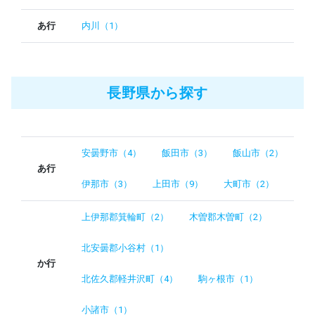
あ行
内川（1）
長野県から探す
安曇野市（4）
飯田市（3）
飯山市（2）
あ行
伊那市（3）
上田市（9）
大町市（2）
上伊那郡箕輪町（2）
木曽郡木曽町（2）
北安曇郡小谷村（1）
か行
北佐久郡軽井沢町（4）
駒ヶ根市（1）
小諸市（1）