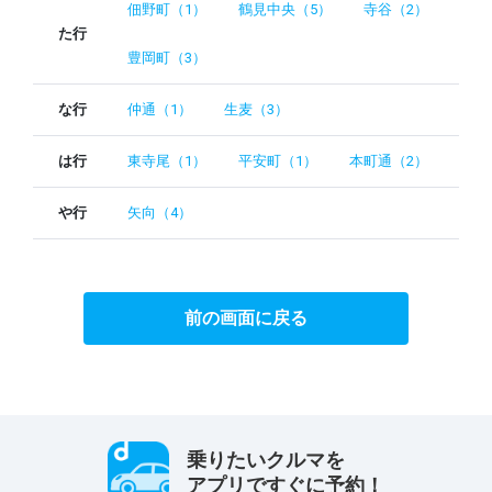
佃野町（1）
鶴見中央（5）
寺谷（2）
た行
豊岡町（3）
な行
仲通（1）
生麦（3）
は行
東寺尾（1）
平安町（1）
本町通（2）
や行
矢向（4）
前の画面に戻る
乗りたいクルマを
アプリですぐに予約！