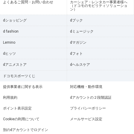
よくあるご質問・お問い合わせ
カーシェア・レンタカー事業者様へ
（ドコモのモビリティソリューショ
ン）
dショッピング
dブック
d fashion
dミュージック
Lemino
dマガジン
dヒッツ
dフォト
dアニメストア
dヘルスケア
ドコモスポーツくじ
提供事業者に関する表示
対応機種・動作環境
利用規約
dアカウントの２段階認証
ポイント表示設定
プライバシーポリシー
Cookieの利用について
メールサービス設定
別のdアカウントでログイン