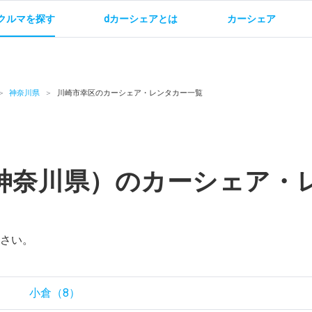
クルマを探す
dカーシェアとは
カーシェア
金
ご利用方法
サービス概要
お支払い方法・ご請求
料金
ご利用方法
ルールとマナー
給
神奈川県
川崎市幸区のカーシェア・レンタカー一覧
神奈川県）のカーシェア・
お問い合わせ
さい。
）
小倉（8）