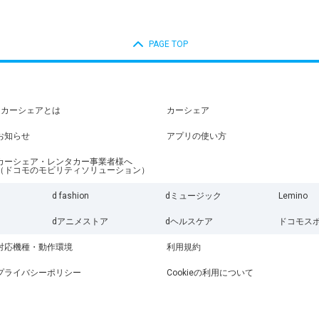
PAGE TOP
dカーシェアとは
カーシェア
お知らせ
アプリの使い方
カーシェア・レンタカー事業者様へ
（ドコモのモビリティソリューション）
d fashion
dミュージック
Lemino
dアニメストア
dヘルスケア
ドコモス
対応機種・動作環境
利用規約
プライバシーポリシー
Cookieの利用について