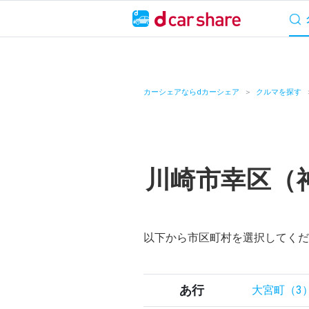
サービス概要
料
キャンペーン
カーシェアならdカーシェア
クルマを探す
カーシェア
レンタカー
川崎市幸区（
よくあるご質問・
お知らせ
以下から市区町村を選択してくだ
特集
アプリの使い方
あ行
大宮町（3