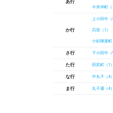
あ行
今井仲町（
上小田中（
か行
苅宿（1）
小杉陣屋町
さ行
下小田中（
た行
田尻町（1
な行
中丸子（4
ま行
丸子通（4