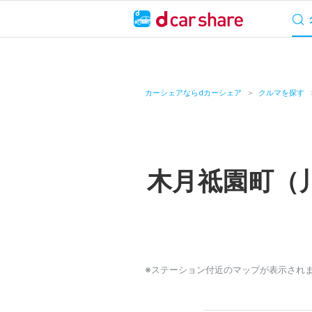
サービス概要
料
キャンペーン
カーシェアならdカーシェア
クルマを探す
カーシェア
レンタカー
木月祗園町（
よくあるご質問・
お知らせ
特集
※ステーション付近のマップが表示され
アプリの使い方