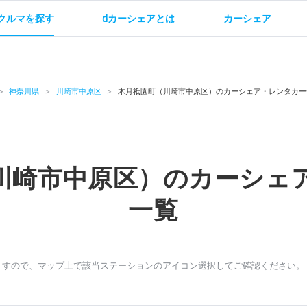
クルマを探す
dカーシェアとは
カーシェア
金
ご利用方法
サービス概要
お支払い方法・ご請求
料金
ご利用方法
ルールとマナー
給
神奈川県
川崎市中原区
木月祗園町（川崎市中原区）のカーシェア・レンタカー
川崎市中原区）のカーシェ
お問い合わせ
一覧
ますので、マップ上で該当ステーションのアイコン選択してご確認ください。