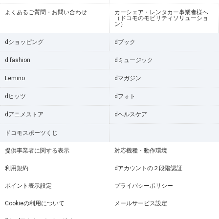
よくあるご質問・お問い合わせ
カーシェア・レンタカー事業者様へ
（ドコモのモビリティソリューショ
ン）
dショッピング
dブック
d fashion
dミュージック
Lemino
dマガジン
dヒッツ
dフォト
dアニメストア
dヘルスケア
ドコモスポーツくじ
提供事業者に関する表示
対応機種・動作環境
利用規約
dアカウントの２段階認証
ポイント表示設定
プライバシーポリシー
Cookieの利用について
メールサービス設定