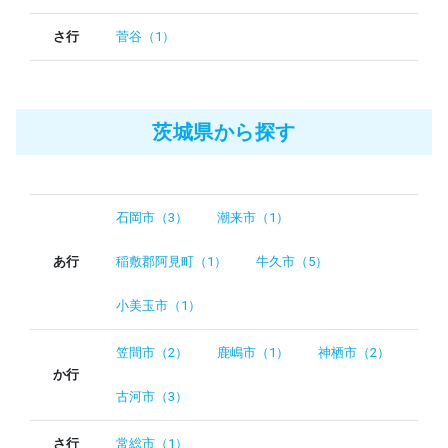
さ行
菅谷（1）
茨城県から探す
石岡市（3）
潮来市（1）
あ行
稲敷郡阿見町（1）
牛久市（5）
小美玉市（1）
笠間市（2）
鹿嶋市（1）
神栖市（2）
か行
古河市（3）
さ行
常総市（1）