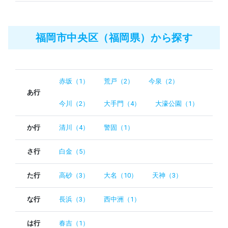
福岡市中央区（福岡県）から探す
赤坂（1）
荒戸（2）
今泉（2）
あ行
今川（2）
大手門（4）
大濠公園（1）
か行
清川（4）
警固（1）
さ行
白金（5）
た行
高砂（3）
大名（10）
天神（3）
な行
長浜（3）
西中洲（1）
は行
春吉（1）