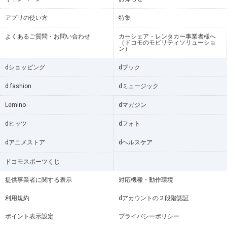
アプリの使い方
特集
よくあるご質問・お問い合わせ
カーシェア・レンタカー事業者様へ
（ドコモのモビリティソリューショ
ン）
dショッピング
dブック
d fashion
dミュージック
Lemino
dマガジン
dヒッツ
dフォト
dアニメストア
dヘルスケア
ドコモスポーツくじ
提供事業者に関する表示
対応機種・動作環境
利用規約
dアカウントの２段階認証
ポイント表示設定
プライバシーポリシー