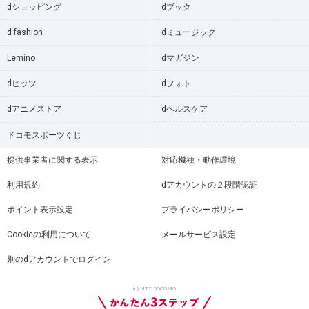
dショッピング
dブック
d fashion
dミュージック
Lemino
dマガジン
dヒッツ
dフォト
dアニメストア
dヘルスケア
ドコモスポーツくじ
提供事業者に関する表示
対応機種・動作環境
利用規約
dアカウントの２段階認証
ポイント表示設定
プライバシーポリシー
Cookieの利用について
メールサービス設定
別のdアカウントでログイン
(c) NTT DOCOMO