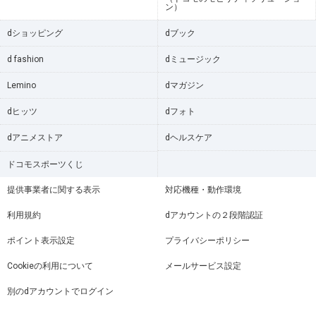
ン）
dショッピング
dブック
d fashion
dミュージック
Lemino
dマガジン
dヒッツ
dフォト
dアニメストア
dヘルスケア
ドコモスポーツくじ
提供事業者に関する表示
対応機種・動作環境
利用規約
dアカウントの２段階認証
ポイント表示設定
プライバシーポリシー
Cookieの利用について
メールサービス設定
別のdアカウントでログイン