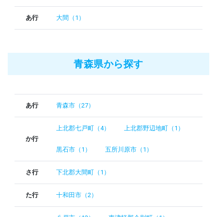
あ行
大間（1）
青森県から探す
あ行
青森市（27）
上北郡七戸町（4）
上北郡野辺地町（1）
か行
黒石市（1）
五所川原市（1）
さ行
下北郡大間町（1）
た行
十和田市（2）