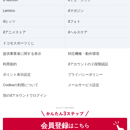
d fashion
dミュージック
Lemino
dマガジン
dヒッツ
dフォト
dアニメストア
dヘルスケア
ドコモスポーツくじ
提供事業者に関する表示
対応機種・動作環境
利用規約
dアカウントの２段階認証
ポイント表示設定
プライバシーポリシー
Cookieの利用について
メールサービス設定
別のdアカウントでログイン
(c) NTT DOCOMO
会員登録
はこちら