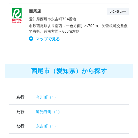
西尾店
レンタカー
愛知県西尾市永吉町704番地
名鉄西尾駅より南西（一色方面）へ700m、矢曽根町交差点
で右折、碧南方面へ600m左側
マップで見る
西尾市（愛知県）から探す
あ行
今川町（1）
た行
道光寺町（1）
な行
永吉町（1）