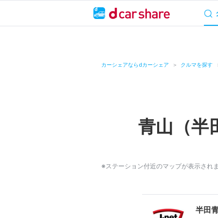
サービス概要
料
キャンペーン
カーシェアならdカーシェア
クルマを探す
カーシェア
レンタカー
青山（半
よくあるご質問・
お知らせ
※ステーション付近のマップが表示され
特集
アプリの使い方
半田