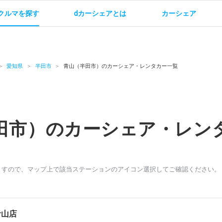
クルマを探す
dカーシェアとは
カーシェア
金
ご利用方法
サービス概要
お支払い方法・ご請求
料金
ご利用方法
ルールとマナー
給
愛知県
半田市
青山（半田市）のカーシェア・レンタカー一覧
田市）のカーシェア・レン
お問い合わせ
ますので、マップ上で該当ステーションのアイコン選択してご確認ください。
青山店