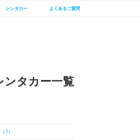
レンタカー
よくあるご質問
油方法
保険・補償
レンタカー一覧
（1）