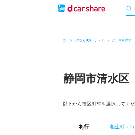
サービス概要
料
キャンペーン
カーシェアならdカーシェア
クルマを探す
カーシェア
レンタカー
静岡市清水区
よくあるご質問・
お知らせ
以下から市区町村を選択してくだ
特集
アプリの使い方
あ行
相生町（1