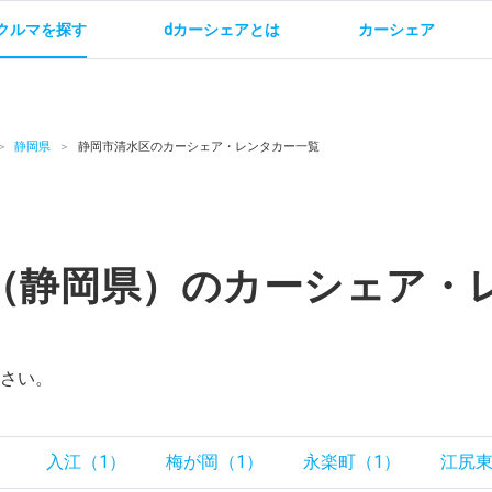
クルマを探す
dカーシェアとは
カーシェア
金
ご利用方法
サービス概要
お支払い方法・ご請求
料金
ご利用方法
ルールとマナー
給
静岡県
静岡市清水区のカーシェア・レンタカー一覧
（静岡県）のカーシェア・
お問い合わせ
さい。
）
入江（1）
梅が岡（1）
永楽町（1）
江尻東