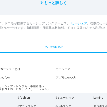
もっと詳しく
す。ドコモが提供するカーシェアリングサービス、
dカーシェア
。複数のカー
選びいただけます。初期費用・月額基本料無料。ドコモ以外の方でも利用OK
PAGE TOP
dカーシェアとは
カーシェア
お知らせ
アプリの使い方
カーシェア・レンタカー事業者様へ
（ドコモのモビリティソリューション）
d fashion
dミュージック
Lemino
dアニメストア
dヘルスケア
ドコモス