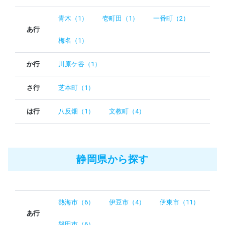
青木（1）
壱町田（1）
一番町（2）
あ行
梅名（1）
か行
川原ケ谷（1）
さ行
芝本町（1）
は行
八反畑（1）
文教町（4）
静岡県から探す
熱海市（6）
伊豆市（4）
伊東市（11）
あ行
磐田市（6）