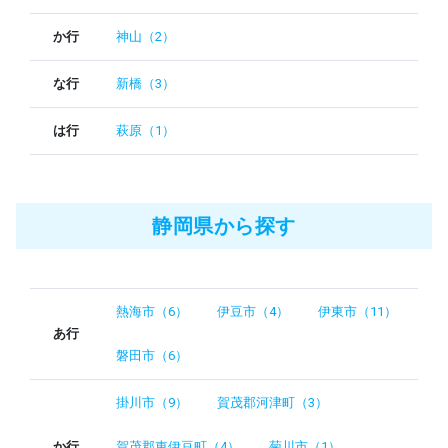
か行
神山（2）
な行
新橋（3）
は行
萩原（1）
静岡県から探す
熱海市（6）
伊豆市（4）
伊東市（11）
あ行
磐田市（6）
掛川市（9）
賀茂郡河津町（3）
か行
賀茂郡東伊豆町（4）
菊川市（1）