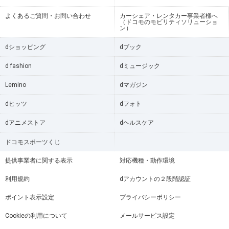
よくあるご質問・お問い合わせ
カーシェア・レンタカー事業者様へ
（ドコモのモビリティソリューショ
ン）
dショッピング
dブック
d fashion
dミュージック
Lemino
dマガジン
dヒッツ
dフォト
dアニメストア
dヘルスケア
ドコモスポーツくじ
提供事業者に関する表示
対応機種・動作環境
利用規約
dアカウントの２段階認証
ポイント表示設定
プライバシーポリシー
Cookieの利用について
メールサービス設定