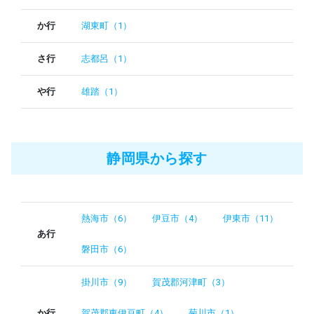
か行
湖東町（1）
さ行
志都呂（1）
や行
雄踏（1）
静岡県から探す
熱海市（6）
伊豆市（4）
伊東市（11）
あ行
磐田市（6）
掛川市（9）
賀茂郡河津町（3）
か行
賀茂郡東伊豆町（4）
菊川市（1）