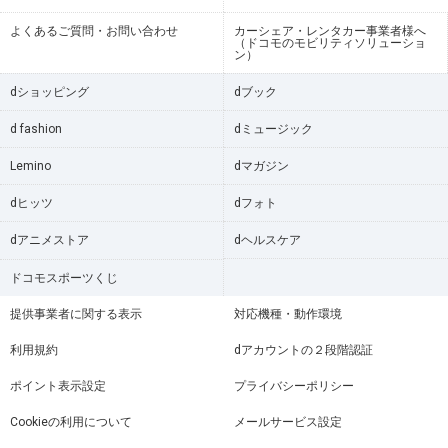
よくあるご質問・お問い合わせ
カーシェア・レンタカー事業者様へ
（ドコモのモビリティソリューショ
ン）
dショッピング
dブック
d fashion
dミュージック
Lemino
dマガジン
dヒッツ
dフォト
dアニメストア
dヘルスケア
ドコモスポーツくじ
提供事業者に関する表示
対応機種・動作環境
利用規約
dアカウントの２段階認証
ポイント表示設定
プライバシーポリシー
Cookieの利用について
メールサービス設定