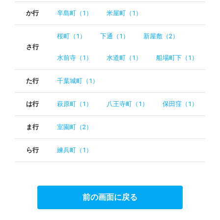
か行
辛島町（1）
米屋町（1）
桜町（1）
下通（1）
新屋敷（2）
さ行
水前寺（1）
水道町（1）
船場町下（1）
た行
千葉城町（1）
は行
萩原町（1）
八王寺町（1）
保田窪（1）
ま行
室園町（2）
ら行
練兵町（1）
前の画面に戻る