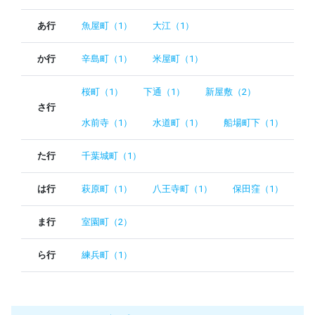
あ行
魚屋町（1）
大江（1）
か行
辛島町（1）
米屋町（1）
桜町（1）
下通（1）
新屋敷（2）
さ行
水前寺（1）
水道町（1）
船場町下（1）
た行
千葉城町（1）
は行
萩原町（1）
八王寺町（1）
保田窪（1）
ま行
室園町（2）
ら行
練兵町（1）