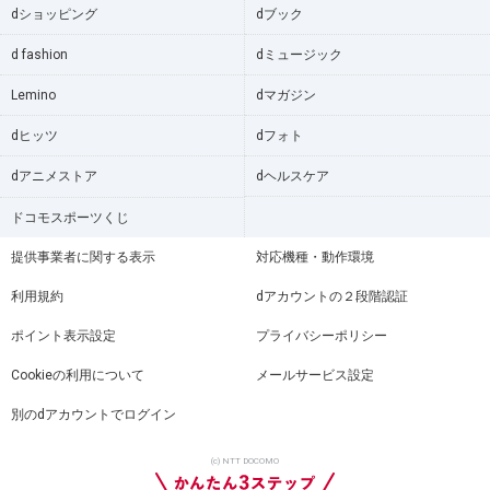
dショッピング
dブック
d fashion
dミュージック
Lemino
dマガジン
dヒッツ
dフォト
dアニメストア
dヘルスケア
ドコモスポーツくじ
提供事業者に関する表示
対応機種・動作環境
利用規約
dアカウントの２段階認証
ポイント表示設定
プライバシーポリシー
Cookieの利用について
メールサービス設定
別のdアカウントでログイン
(c) NTT DOCOMO