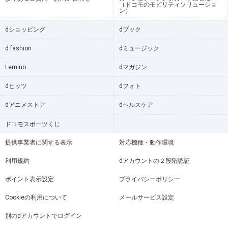
（ドコモのモビリティソリューショ
ン）
dショッピング
dブック
d fashion
dミュージック
Lemino
dマガジン
dヒッツ
dフォト
dアニメストア
dヘルスケア
ドコモスポーツくじ
提供事業者に関する表示
対応機種・動作環境
利用規約
dアカウントの２段階認証
ポイント表示設定
プライバシーポリシー
Cookieの利用について
メールサービス設定
別のdアカウントでログイン