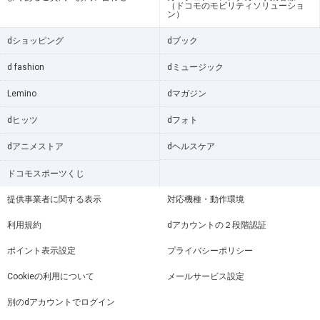
（ドコモのモビリティソリューショ
ン）
dショッピング
dブック
d fashion
dミュージック
Lemino
dマガジン
dヒッツ
dフォト
dアニメストア
dヘルスケア
ドコモスポーツくじ
提供事業者に関する表示
対応機種・動作環境
利用規約
dアカウントの２段階認証
ポイント表示設定
プライバシーポリシー
Cookieの利用について
メールサービス設定
別のdアカウントでログイン