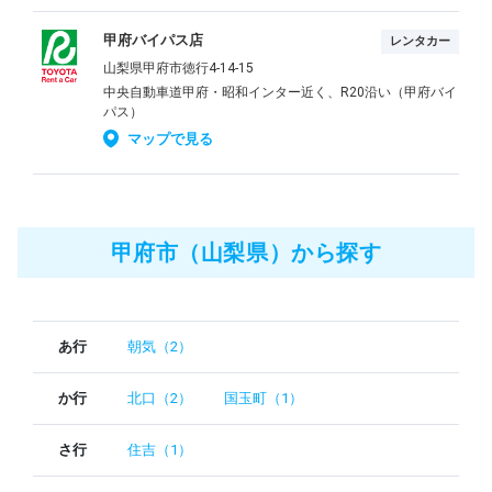
甲府バイパス店
レンタカー
山梨県甲府市徳行4-14-15
中央自動車道甲府・昭和インター近く、R20沿い（甲府バイ
パス）
マップで見る
甲府市（山梨県）から探す
あ行
朝気（2）
か行
北口（2）
国玉町（1）
さ行
住吉（1）