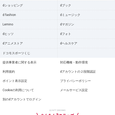
dショッピング
dブック
d fashion
dミュージック
Lemino
dマガジン
dヒッツ
dフォト
dアニメストア
dヘルスケア
ドコモスポーツくじ
提供事業者に関する表示
対応機種・動作環境
利用規約
dアカウントの２段階認証
ポイント表示設定
プライバシーポリシー
Cookieの利用について
メールサービス設定
別のdアカウントでログイン
(c) NTT DOCOMO