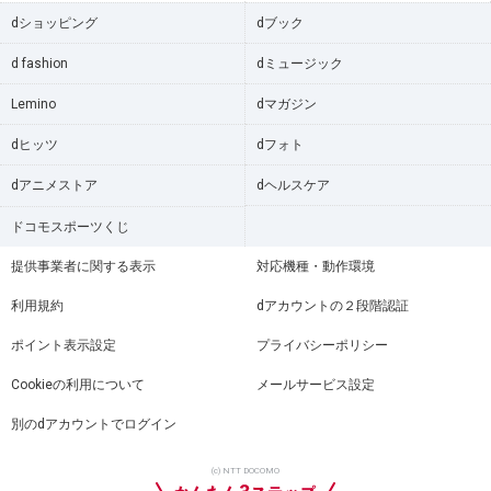
dショッピング
dブック
d fashion
dミュージック
Lemino
dマガジン
dヒッツ
dフォト
dアニメストア
dヘルスケア
ドコモスポーツくじ
提供事業者に関する表示
対応機種・動作環境
利用規約
dアカウントの２段階認証
ポイント表示設定
プライバシーポリシー
Cookieの利用について
メールサービス設定
別のdアカウントでログイン
(c) NTT DOCOMO