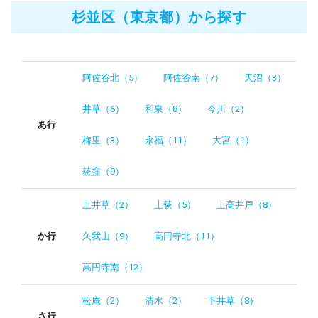
杉並区（東京都）から探す
阿佐谷北（5）
阿佐谷南（7）
天沼（3）
井草（6）
和泉（8）
今川（2）
あ行
梅里（3）
永福（11）
大宮（1）
荻窪（9）
上井草（2）
上荻（5）
上高井戸（8）
か行
久我山（9）
高円寺北（11）
高円寺南（12）
松庵（2）
清水（2）
下井草（8）
さ行