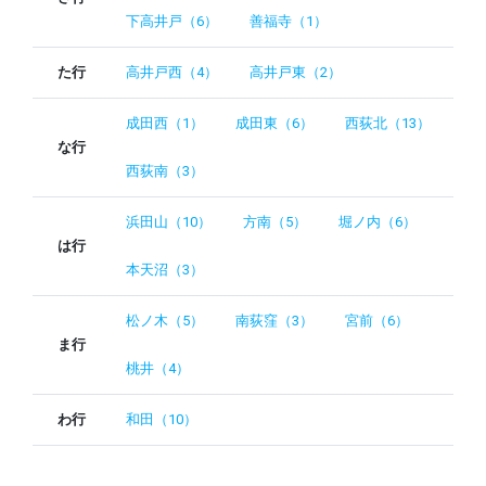
下高井戸（6）
善福寺（1）
た行
高井戸西（4）
高井戸東（2）
成田西（1）
成田東（6）
西荻北（13）
な行
西荻南（3）
浜田山（10）
方南（5）
堀ノ内（6）
は行
本天沼（3）
松ノ木（5）
南荻窪（3）
宮前（6）
ま行
桃井（4）
わ行
和田（10）