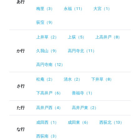
あ行
梅里（3）
永福（11）
大宮（1）
荻窪（9）
上井草（2）
上荻（5）
上高井戸（8）
か行
久我山（9）
高円寺北（11）
高円寺南（12）
松庵（2）
清水（2）
下井草（8）
さ行
下高井戸（6）
善福寺（1）
た行
高井戸西（4）
高井戸東（2）
成田西（1）
成田東（6）
西荻北（13）
な行
西荻南（3）